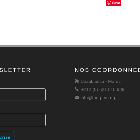
Save
SLETTER
NOS COORDONNÉ
Casablanca - Maroc
+212 (0) 621 515 938
info@tpe-pme.org