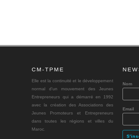
CM-TPME
NEW
Elle est la continuité et le développement
Nom
normal d’un mouvement des Jeunes
Entrepreneurs qui a démarré en 1992
avec la création des Associations des
Email
Jeunes Promoteurs et Entrepreneurs
dans toutes les régions et villes du
Maroc.