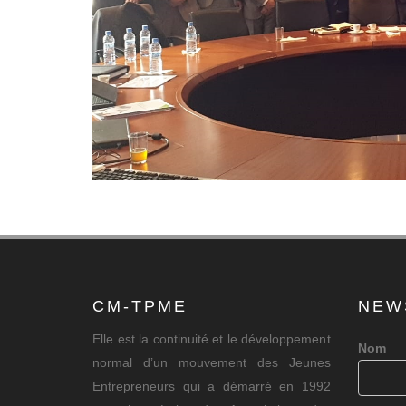
CM-TPME
NEW
Elle est la continuité et le développement
Nom
normal d’un mouvement des Jeunes
Entrepreneurs qui a démarré en 1992