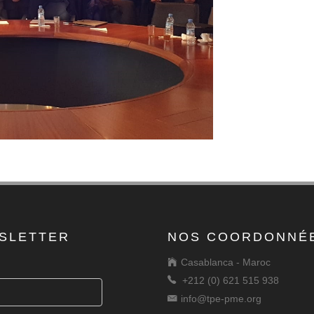
SLETTER
NOS COORDONNÉ
Casablanca - Maroc
+212 (0) 621 515 938
info@tpe-pme.org