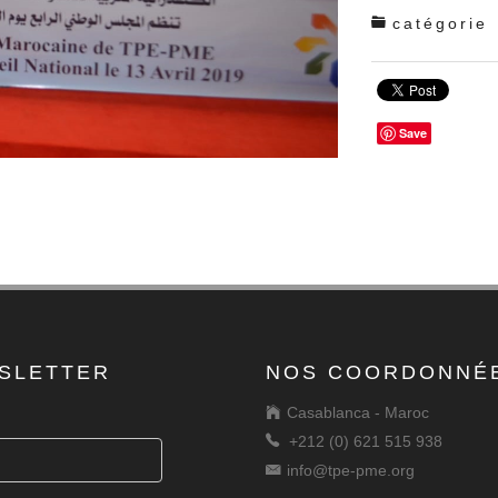
catégorie
Save
SLETTER
NOS COORDONNÉ
Casablanca - Maroc
+212 (0) 621 515 938
info@tpe-pme.org