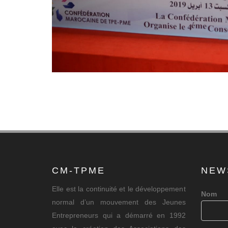
CM-TPME
NEW
Elle est la continuité et le développement
Nom
normal d’un mouvement des Jeunes
Entrepreneurs qui a démarré en 1992