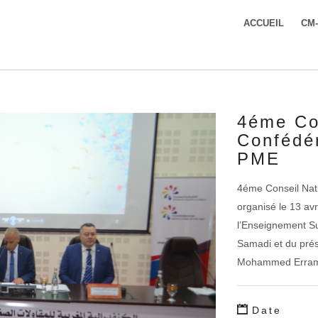
ACCUEIL
CM
4éme Con
Confédé
PME
4éme Conseil Nat
organisé le 13 av
l’Enseignement Su
Samadi et du prés
Mohammed Erram
Date