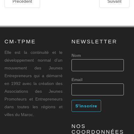
Précédent
Suivant
CM-TPME
NEWSLETTER
Elle est la continuité et le
Nom
développement normal d’un
mouvement des Jeunes
Entrepreneurs qui a démarré
Email
en 1992 avec la création des
Associations des Jeunes
Promoteurs et Entrepreneurs
dans toutes les régions et
villes du Maroc.
NOS
COORDONNÉES